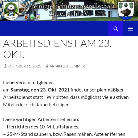
Zum
Inhalt
springen
Suchen
PRIMÄR
ARBEITSDIENST AM 23.
MENÜ
OKT.
OKTOBER 11, 2021
ARMIN SCHLEMMER
Liebe Vereinsmitglieder,
am
Samstag, den 23. Okt. 2021
findet unser planmäßiger
Arbeitsdienst statt! Wir bitten, dass möglichst viele aktiven
Mitglieder sich daran beteiligen.
Diese wichtigen Arbeiten stehen an:
– Herrichten des 10-M-Luftstandes,
– 25-M-Stand säubern, bzw. Rasen mähen, Äste entfernen