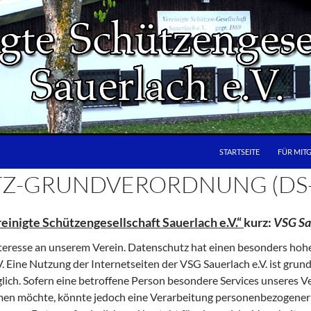
STARTSEITE
FÜR MIT
Z-GRUNDVERORDNUNG (DS
inigte Schützengesellschaft Sauerlach e.V.“
kurz:
VSG Sau
nteresse an unserem Verein. Datenschutz hat einen besonders hohe
. Eine Nutzung der Internetseiten der VSG Sauerlach e.V. ist grun
ch. Sofern eine betroffene Person besondere Services unseres Ve
men möchte, könnte jedoch eine Verarbeitung personenbezogener D