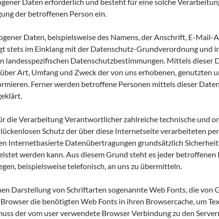
ener Daten erforderlich und besteht für eine solche Verarbeitun
igung der betroffenen Person ein.
gener Daten, beispielsweise des Namens, der Anschrift, E-Mail
olgt stets im Einklang mit der Datenschutz-Grundverordnung und 
den landesspezifischen Datenschutzbestimmungen. Mittels dieser
it über Art, Umfang und Zweck der von uns erhobenen, genutzten u
mieren. Ferner werden betroffene Personen mittels dieser Daten
eklärt.
 für die Verarbeitung Verantwortlicher zahlreiche technische un
 lückenlosen Schutz der über diese Internetseite verarbeiteten 
en Internetbasierte Datenübertragungen grundsätzlich Sicherheit
eistet werden kann. Aus diesem Grund steht es jeder betroffenen
gen, beispielsweise telefonisch, an uns zu übermitteln.
ichen Darstellung von Schriftarten sogenannte Web Fonts, die von 
hr Browser die benötigten Web Fonts in ihren Browsercache, um Tex
muss der vom user verwendete Browser Verbindung zu den Serve