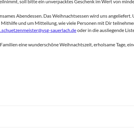
lnimmt, soll bitte ein unverpacktes Geschenk im Wert von mindes
insames Abendessen. Das Weihnachtsessen wird uns angeliefert. 
Mithilfe und um Mitteilung, wie viele Personen mit Dir teilnehme
1.schuetzenmeister@vsg-sauerlach.de
oder in die ausliegende List
amilien eine wunderschöne Weihnachtszeit, erholsame Tage, ein
n