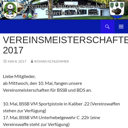
Zum
Inhalt
springen
Suchen
PRIMÄR
VEREINSMEISTERSCHAFT
MENÜ
2017
MAI 8, 2017
ROMAN SCHLEMMER
Liebe Mitglieder,
ab Mittwoch, den 10. Mai, fangen unsere
Vereinsmeisterschaften für BSSB und BDS an.
10. Mai, BSSB VM Sportpistole in Kaliber .22 (Vereinswaffen
stehen zur Verfügung)
17. Mai, BSSB VM Unterhebelgewehr C .22lr (eine
Vereinswaffe steht zur Verfügung)