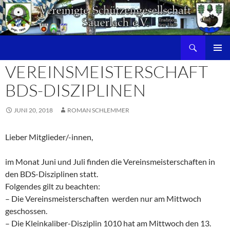
Zum
Inhalt
springen
Suchen
PRIMÄR
VEREINSMEISTERSCHAFT
MENÜ
BDS-DISZIPLINEN
JUNI 20, 2018
ROMAN SCHLEMMER
Lieber Mitglieder/-innen,
im Monat Juni und Juli finden die Vereinsmeisterschaften in
den BDS-Disziplinen statt.
Folgendes gilt zu beachten:
– Die Vereinsmeisterschaften werden nur am Mittwoch
geschossen.
– Die Kleinkaliber-Disziplin 1010 hat am Mittwoch den 13.