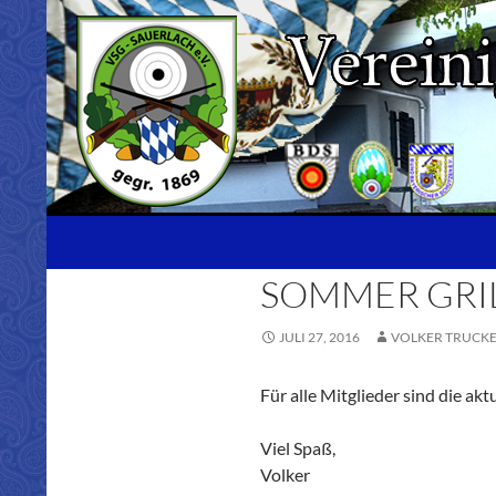
Zum
Inhalt
springen
Suchen
SOMMER GRIL
JULI 27, 2016
VOLKER TRUCK
Für alle Mitglieder sind die a
Viel Spaß,
Volker