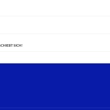
n
HIEBT SICH!