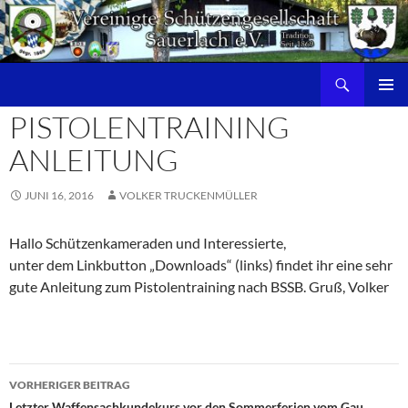
Zum
Inhalt
springen
Suchen
PRIMÄR
PISTOLENTRAINING
MENÜ
ANLEITUNG
JUNI 16, 2016
VOLKER TRUCKENMÜLLER
Hallo Schützenkameraden und Interessierte,
unter dem Linkbutton „Downloads“ (links) findet ihr eine sehr
gute Anleitung zum Pistolentraining nach BSSB. Gruß, Volker
VORHERIGER BEITRAG
Letzter Waffensachkundekurs vor den Sommerferien vom Gau