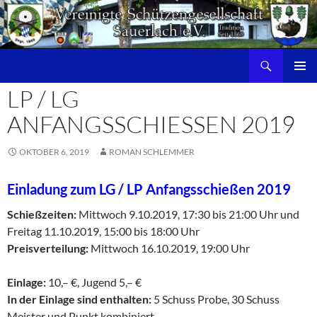
Zum
Inhalt
springen
Suchen
PRIMÄR
LP / LG
MENÜ
ANFANGSSCHIESSEN 2019
OKTOBER 6, 2019
ROMAN SCHLEMMER
Einladung zum LG / LP Anfangsschießen 2019
Schießzeiten:
Mittwoch 9.10.2019, 17:30 bis 21:00 Uhr und
Freitag 11.10.2019, 15:00 bis 18:00 Uhr
Preisverteilung:
Mittwoch 16.10.2019, 19:00 Uhr
Einlage:
10,– €, Jugend 5,– €
In der Einlage sind enthalten:
5 Schuss Probe, 30 Schuss
Meister und Punkt kombiniert,