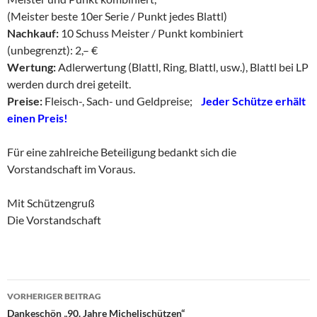
(Meister beste 10er Serie / Punkt jedes Blattl)
Nachkauf:
10 Schuss Meister / Punkt kombiniert
(unbegrenzt): 2,– €
Wertung:
Adlerwertung (Blattl, Ring, Blattl, usw.), Blattl bei LP
werden durch drei geteilt.
Preise:
Fleisch-, Sach- und Geldpreise;
Jeder Schütze erhält
einen Preis!
Für eine zahlreiche Beteiligung bedankt sich die
Vorstandschaft im Voraus.
Mit Schützengruß
Die Vorstandschaft
VORHERIGER BEITRAG
Beitragsnavigation
Dankeschön „90. Jahre Michelischützen“