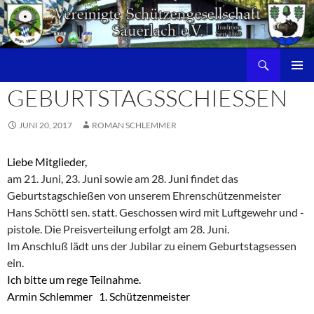
Zum
Inhalt
springen
Suchen
PRIMÄR
GEBURTSTAGSSCHIESSEN
MENÜ
JUNI 20, 2017
ROMAN SCHLEMMER
Liebe Mitglieder,
am 21. Juni, 23. Juni sowie am 28. Juni findet das
Geburtstagschießen von unserem Ehrenschützenmeister
Hans Schöttl sen. statt. Geschossen wird mit Luftgewehr und -
pistole. Die Preisverteilung erfolgt am 28. Juni.
Im Anschluß lädt uns der Jubilar zu einem Geburtstagsessen
ein.
Ich bitte um rege Teilnahme.
Armin Schlemmer 1. Schützenmeister