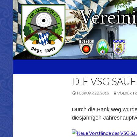
Zum
Inhalt
springen
Suchen
DIE VSG SAU
FEBRUAR 22, 2016
VOLKER T
Durch die Bank weg wurden
diesjährigen Jahreshaupt