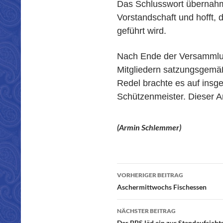
Das Schlusswort übernahm 
Vorstandschaft und hofft,
geführt wird.
Nach Ende der Versammlu
Mitgliedern satzungsgemä
Redel brachte es auf insge
Schützenmeister. Dieser An
(Armin Schlemmer)
VORHERIGER BEITRAG
Beitragsnavigatio
Aschermittwochs Fischessen
NÄCHSTER BEITRAG
Der BBS läd ein zur Standaufsicht