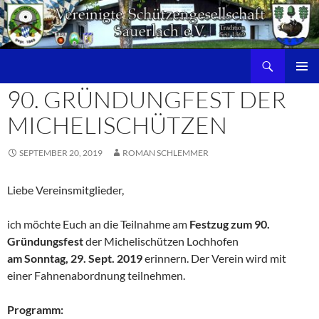
Zum
Inhalt
springen
Suchen
PRIMÄR
90. GRÜNDUNGFEST DER
MENÜ
MICHELISCHÜTZEN
SEPTEMBER 20, 2019
ROMAN SCHLEMMER
Liebe Vereinsmitglieder,
ich möchte Euch an die Teilnahme am
Festzug zum 90.
Gründungsfest
der Michelischützen Lochhofen
am Sonntag, 29. Sept. 2019
erinnern. Der Verein wird mit
einer Fahnenabordnung teilnehmen.
Programm: